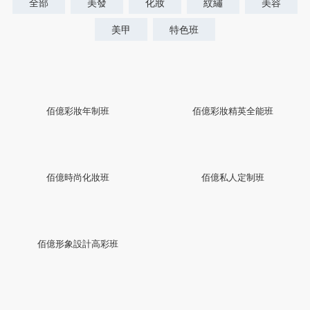
全部
美發
化妝
紋繡
美容
美甲
特色班
佰億彩妝年制班
佰億彩妝精英全能班
佰億時尚化妝班
佰億私人定制班
佰億形象設計高彩班