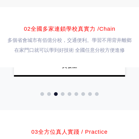
02全國多家連鎖學校真實力 /Chain
多個省會城市有佰億分校，交通便利。學習不用背井離鄉
在家門口就可以學到好技術 全國任意分校方便進修
美發室
03全方位真人實踐 / Practice