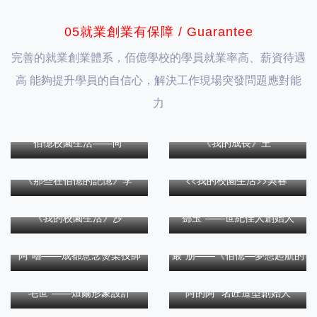
05就業創業有保障 / Guarantee
完善的就業創業體系，佰億學校的學員就業率高、薪資待遇
高 能夠提升學員的自信心，解決工作現場突發問題應對能
力
佰億校園生活——向*
《我的成長》王*
《那些在佰億的記憶》李*
<<我的校園生活>>吳春*
《我的校園生活》沙*
鄧玉*——世紀佳人創始人
阿*嚕——成都意念燙染技師
嚴*朋——《佰億—夢想起航的
地方》
毛世*——烜爾形象設計
阿的阿* 名匠造型創始人