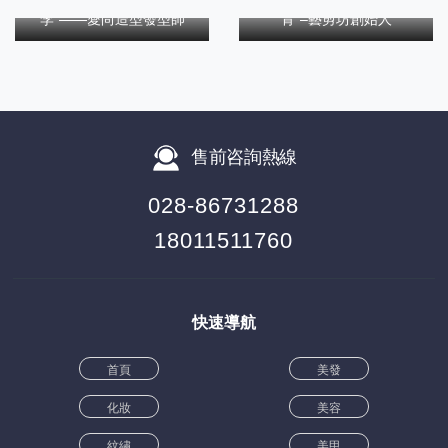
李*——愛尚造型發型師
青*–藝剪坊創始人
售前咨詢熱線
028-86731288
18011511760
快速導航
首頁
美發
化妝
美容
紋繡
美甲