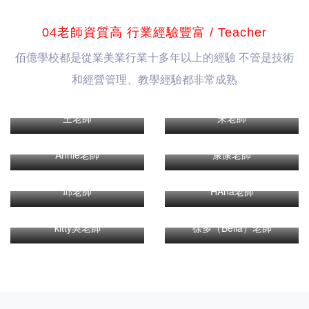
04老師資質高 行業經驗豐富 / Teacher
佰億學校都是從業美業行業十多年以上的經驗 不管是技術
和經營管理、教學經驗都非常成熟
王老師
朱老師
Annie老師
康康老師
邱老師
HAha老師
kitty吳老師
徐多（Bella）老師