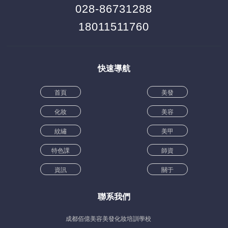
028-86731288
18011511760
快速導航
首頁
美發
化妝
美容
紋繡
美甲
特色課
師資
資訊
關于
聯系我們
成都佰億美容美發化妝培訓學校