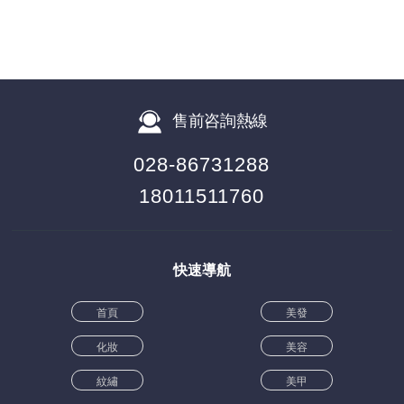
售前咨詢熱線
028-86731288
18011511760
快速導航
首頁
美發
化妝
美容
紋繡
美甲