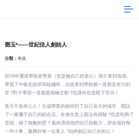
鄧玉*——世紀佳人創始人
分類：
學員
2016年通過學校老學員（也是她自己的老公）推介來到佰億。
學習了中級化妝班和紋繡班，自從來到學校她一直都是努力刻
苦 ?對于學習一直都是積極主動 ?在課外也是暗下苦功！
黃天不負有心人！完成學業的她回到了自己長大的城市，開設
了一家屬于自己的綜合店。在做生意上面沒有經驗 ?也是吃夠了
苦頭，碰了無數的壁 ? 最終憑借他們自己的毅力，拼命做好每
一件小事，服務好每一位客人 ?始終銘記自己的初心！