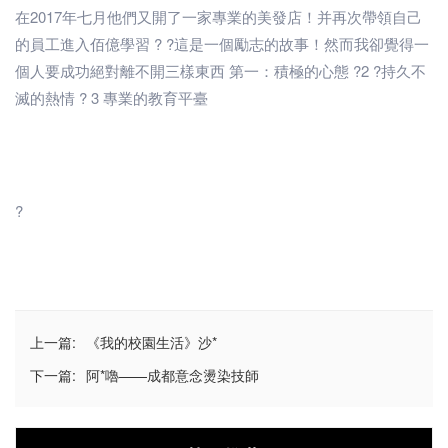
在2017年七月他們又開了一家專業的美發店！并再次帶領自己
的員工進入佰億學習 ? ?這是一個勵志的故事！然而我卻覺得一
個人要成功絕對離不開三樣東西 第一：積極的心態 ?2 ?持久不
滅的熱情 ? 3 專業的教育平臺
?
上一篇:
《我的校園生活》沙*
下一篇:
阿*嚕——成都意念燙染技師