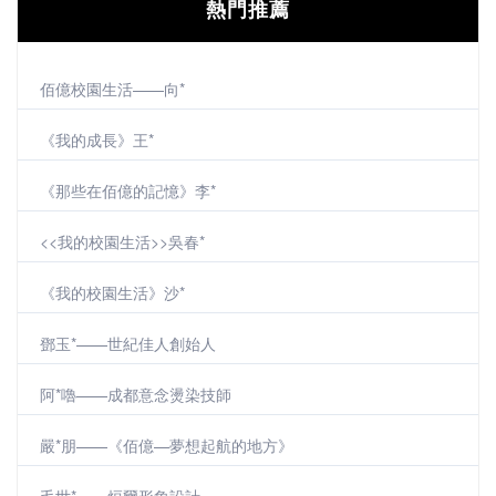
熱門推薦
佰億校園生活——向*
《我的成長》王*
《那些在佰億的記憶》李*
<<我的校園生活>>吳春*
《我的校園生活》沙*
鄧玉*——世紀佳人創始人
阿*嚕——成都意念燙染技師
嚴*朋——《佰億—夢想起航的地方》