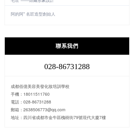
毛世*——烜爾形象設計
阿的阿* 名匠造型創始人
聯系我們
028-86731288
成都佰億美容美發化妝培訓學校
手機：18011511760
電話：028-86731288
郵箱：2638506773@qq.com
地址：四川省成都市金牛區槐樹街79號現代大廈7樓