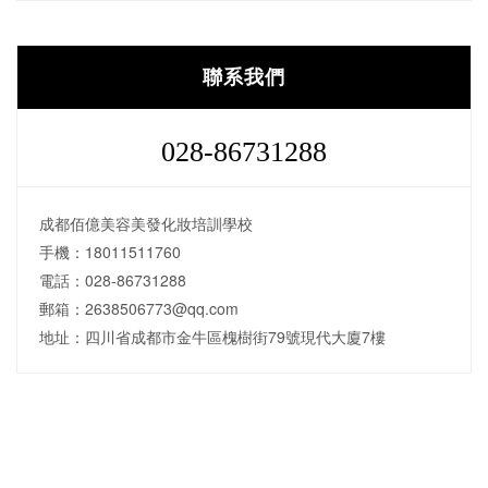
聯系我們
028-86731288
成都佰億美容美發化妝培訓學校
手機：18011511760
電話：028-86731288
郵箱：2638506773@qq.com
地址：四川省成都市金牛區槐樹街79號現代大廈7樓