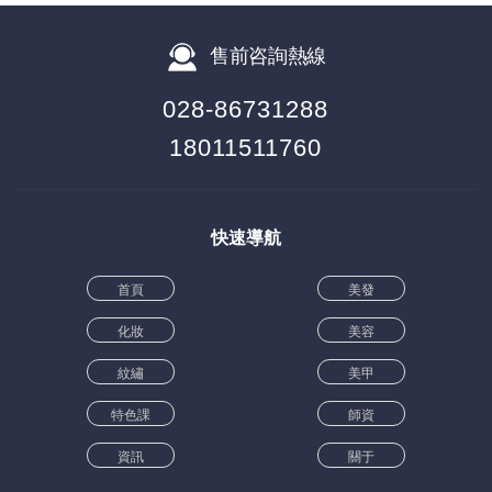
售前咨詢熱線
028-86731288
18011511760
快速導航
首頁
美發
化妝
美容
紋繡
美甲
特色課
師資
資訊
關于