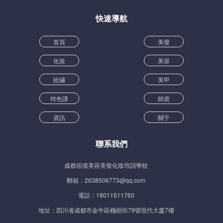
快速導航
首頁
美發
化妝
美容
紋繡
美甲
特色課
師資
資訊
關于
聯系我們
成都佰億美容美發化妝培訓學校
郵箱：2638506773@qq.com
電話：18011511760
地址：四川省成都市金牛區槐樹街79號現代大廈7樓