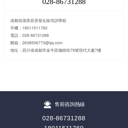
028-86731288
成都佰億美容美發化妝培訓學校
手機：18011511760
電話：028-86731288
郵箱：2638506773@qq.com
地址：四川省成都市金牛區槐樹街79號現代大廈7樓
售前咨詢熱線
028-86731288