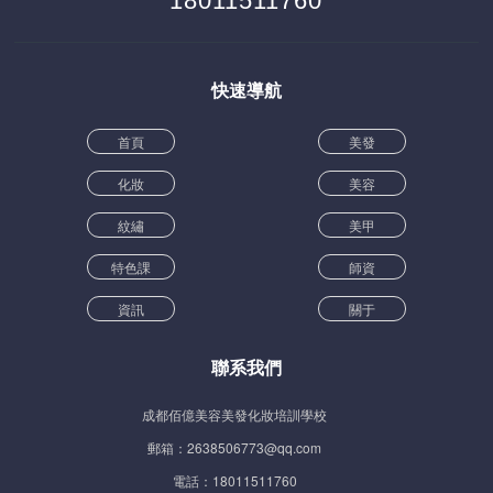
18011511760
快速導航
首頁
美發
化妝
美容
紋繡
美甲
特色課
師資
資訊
關于
聯系我們
成都佰億美容美發化妝培訓學校
郵箱：2638506773@qq.com
電話：18011511760