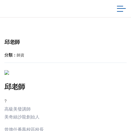
邱老師
分類：
師資
邱老師
?
高級美發講師
美奇絲沙龍創始人
曾擔任番禺校區校長