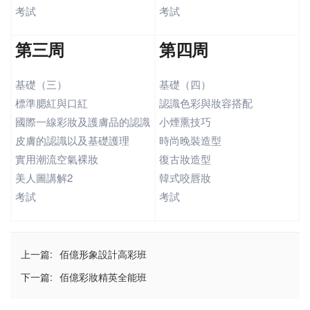
考試
考試
第三周
第四周
基礎（三）
基礎（四）
標準腮紅與口紅
認識色彩與妝容搭配
國際一線彩妝及護膚品的認識
小煙熏技巧
皮膚的認識以及基礎護理
時尚晚裝造型
實用潮流空氣裸妝
復古妝造型
美人圖講解2
韓式咬唇妝
考試
考試
上一篇:
佰億形象設計高彩班
下一篇:
佰億彩妝精英全能班