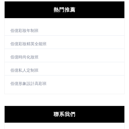
熱門推薦
佰億彩妝年制班
佰億彩妝精英全能班
佰億時尚化妝班
佰億私人定制班
佰億形象設計高彩班
聯系我們