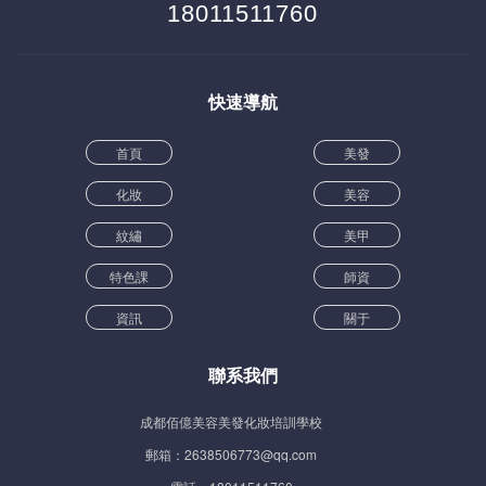
18011511760
快速導航
首頁
美發
化妝
美容
紋繡
美甲
特色課
師資
資訊
關于
聯系我們
成都佰億美容美發化妝培訓學校
郵箱：2638506773@qq.com