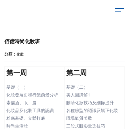
佰億時尚化妝班
分類：
化妝
第一周
第二周
基礎（一）
基礎（二）
化妝發展史和行業前景分析
美人圖講解1
素描眉、眼、唇
眼睛化妝技巧及細節提升
化妝品及化妝工具的認識
各種臉型的認識及矯正化妝
粉底基礎、立體打底
職場氣質美妝
時尚生活妝
三段式眼影暈染技巧