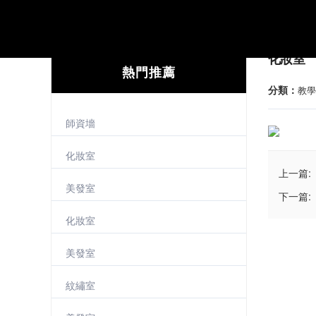
化妝室
熱門推薦
分類：
教學
師資墻
化妝室
上一篇:
美發室
下一篇:
化妝室
美發室
紋繡室