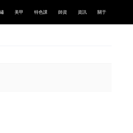
繡
美甲
特色課
師資
資訊
關于