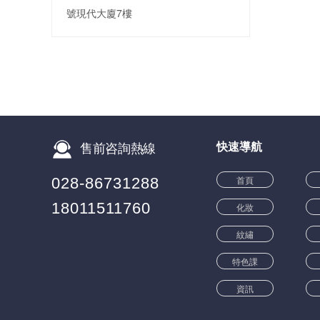
號現代大廈7樓
快速導航
售前咨詢熱線
首頁
028-86731288
18011511760
化妝
紋繡
特色課
資訊