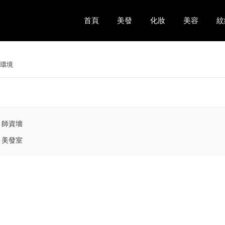
首頁
美發
化妝
美容
紋
環境
師資墻
美發室