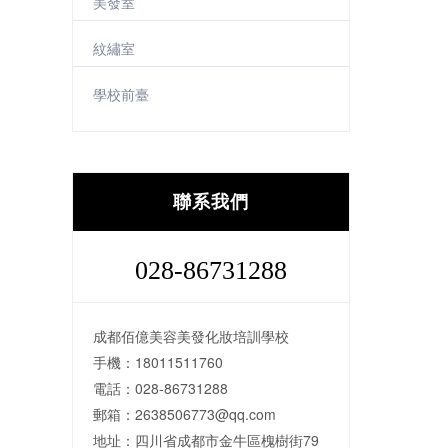
美發室
紋繡室
學校前臺
聯系我們
028-86731288
成都佰億美容美發化妝培訓學校
手機：18011511760
電話：028-86731288
郵箱：2638506773@qq.com
地址：四川省成都市金牛區槐樹街79