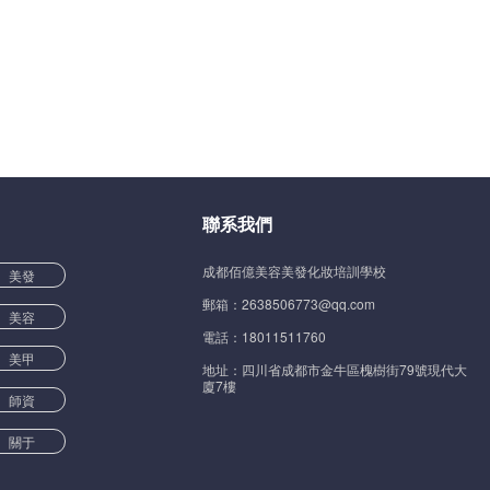
聯系我們
成都佰億美容美發化妝培訓學校
美發
郵箱：2638506773@qq.com
美容
電話：18011511760
美甲
地址：四川省成都市金牛區槐樹街79號現代大
廈7樓
師資
關于