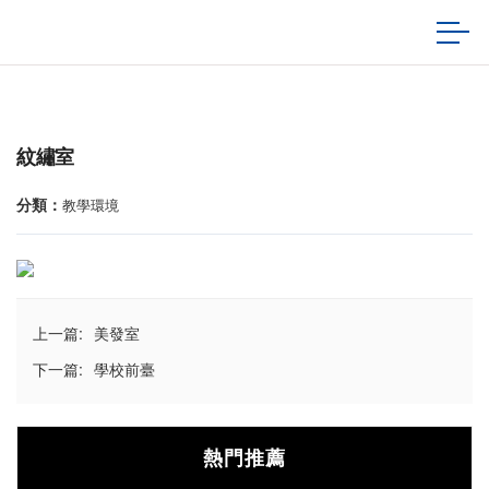
紋繡室
分類：
教學環境
上一篇:
美發室
下一篇:
學校前臺
熱門推薦