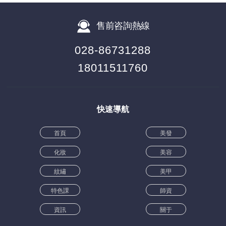
售前咨詢熱線
028-86731288
18011511760
快速導航
首頁
美發
化妝
美容
紋繡
美甲
特色課
師資
資訊
關于