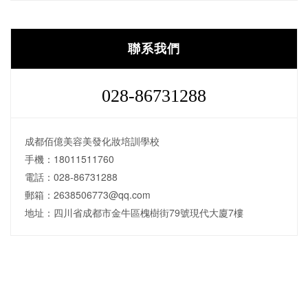
聯系我們
028-86731288
成都佰億美容美發化妝培訓學校
手機：18011511760
電話：028-86731288
郵箱：2638506773@qq.com
地址：四川省成都市金牛區槐樹街79號現代大廈7樓